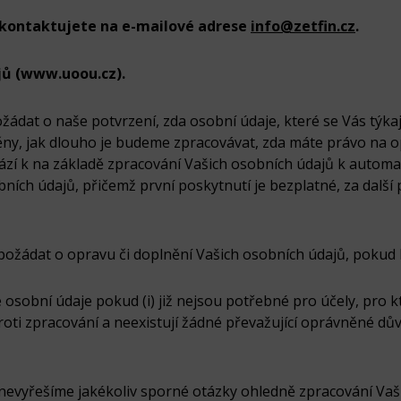
 kontaktujete na e-mailové adrese
info@zetfin.cz
.
jů (www.uoou.cz).
ádat o naše potvrzení, zda osobní údaje, které se Vás týkaj
ěny, jak dlouho je budeme zpracovávat, zda máte právo na o
hází k na základě zpracování Vašich osobních údajů k auto
obních údajů, přičemž první poskytnutí je bezplatné, za dal
ožádat o opravu či doplnění Vašich osobních údajů, pokud 
sobní údaje pokud (i) již nejsou potřebné pro účely, pro 
y proti zpracování a neexistují žádné převažující oprávněné d
evyřešíme jakékoliv sporné otázky ohledně zpracování Vaš