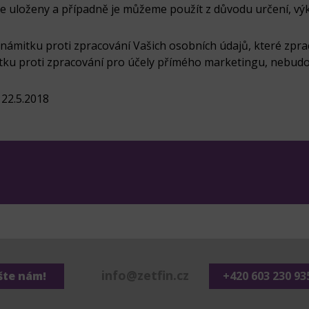
ze uloženy a případně je můžeme použít z důvodu určení, v
námitku proti zpracování Vašich osobních údajů, které zp
u proti zpracování pro účely přímého marketingu, nebudou 
 22.5.2018
info@zetfin.cz
šte nám!
+420 603 230 93