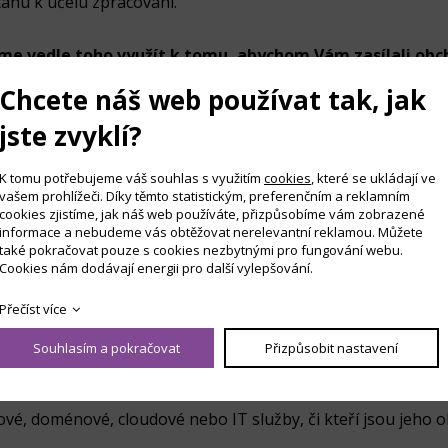
tahu k účelu zpracování.
me vedle toho využít k tomu, abychom Vám zasílali ob
ch nebo službách, které poskytujeme a které by Vás, podle 
Chcete náš web používat tak, jak
ích údajů pro účely odpovědi na Vámi vznesené dotazy neb
dkem neuzavření smlouvy nebo neposkytnutí odpovědi na Vá
jste zvyklí?
účelem zasílání obchodních sdělení můžete kdykoliv odm
K tomu potřebujeme váš souhlas s využitím
cookies
, které se ukládají ve
vašem prohlížeči. Díky těmto statistickým, preferenčním a reklamním
lušnou žádostí na
info@zetfin.cz
nebo jinou adresu, ze kt
cookies zjistíme, jak náš web používáte, přizpůsobíme vám zobrazené
informace a nebudeme vás obtěžovat nerelevantní reklamou. Můžete
také pokračovat pouze s cookies nezbytnými pro fungování webu.
Cookies nám dodávají energii pro další vylepšování.
Přečíst více
 My. Vaše osobní údaje můžeme za výše uvedenými účely př
Souhlasím a pokračovat
Přizpůsobit nastavení
vé, doménové, cloudové nebo IT služby, či kteří jsou jeho 