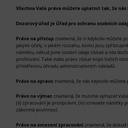
Všechna Vaše práva můžete uplatnit tak, že nás
Dozorový úřad je Úřad pro ochranu osobních úda
Právo na přístup
znamená, že si kdykoliv můžete pož
jakými účely, v jakém rozsahu, komu jsou zpřístupn
námitku, odkud jsme osobní údaje získali a zda doc
profilování. Také máte právo získat kopii Vašich os
přiměřenou úhradu administrativních nákladů.
Právo na opravu
znamená, že nás kdykoliv můžete p
Právo na výmaz
znamená, že musíme vymazat Vaše o
(ii) zpracování je protiprávní, (iii) vznesete námitk
zákonná povinnost.
Právo na omezení zpracování
znamená, že dokud n