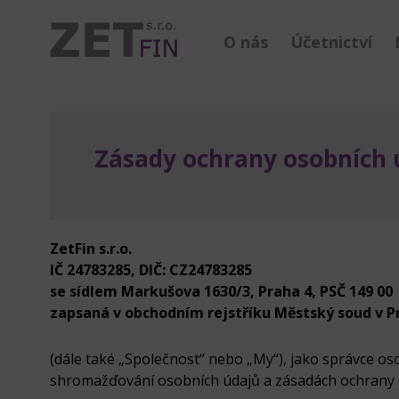
O nás
Účetnictví
Zásady ochrany osobních 
ZetFin s.r.o.
IČ 24783285, DIČ: CZ24783285
se sídlem Markušova 1630/3, Praha 4, PSČ 149 00
zapsaná v obchodním rejstříku Městský soud v Pra
(dále také „Společnost“ nebo „My“), jako správce o
shromažďování osobních údajů a zásadách ochrany